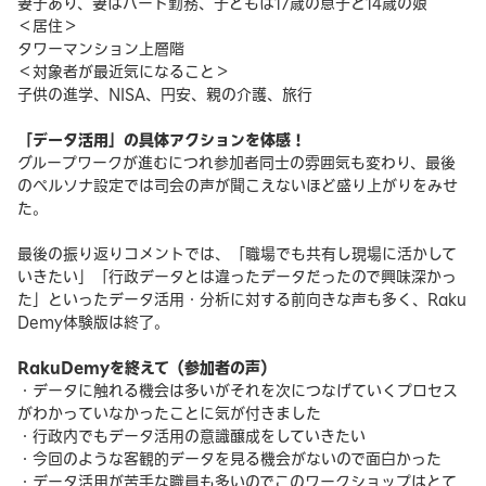
妻子あり、妻はパート勤務、子どもは17歳の息子と14歳の娘
＜居住＞
タワーマンション上層階
＜対象者が最近気になること＞
子供の進学、NISA、円安、親の介護、旅行
「データ活用」の具体アクションを体感！
グループワークが進むにつれ参加者同士の雰囲気も変わり、最後
のペルソナ設定では司会の声が聞こえないほど盛り上がりをみせ
た。
最後の振り返りコメントでは、「職場でも共有し現場に活かして
いきたい」「行政データとは違ったデータだったので興味深かっ
た」といったデータ活用・分析に対する前向きな声も多く、Raku
Demy体験版は終了。
RakuDemyを終えて（参加者の声）
・データに触れる機会は多いがそれを次につなげていくプロセス
がわかっていなかったことに気が付きました
・行政内でもデータ活用の意識醸成をしていきたい
・今回のような客観的データを見る機会がないので面白かった
・データ活用が苦手な職員も多いのでこのワークショップはとて