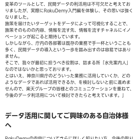
変革のツールとして、民間データの利活用は不可欠だと考えてお
りましたが、実際にRakuDemy入門編を体験し、その思いは強く
なりました。
施策を届けたいターゲットをデータによって可視化することで、
施策そのものの内容、情報を流す先、情報を流すチャネルにイノ
ベーションが起こると期待しています。
しかしながら、庁内の各部署は既存の業務で手一杯ということも
多く、民間データの導入という一歩を踏み出すのは容易ではあり
ません。
そこで、我々が最初に担うべき役割は、詰まる所「水先案内人」
なのではないかと思っております。
とはいえ、神奈川県庁のどういった業務に活用していくか、どの
ようなデータであれば活用できるか、を検討しないと前に進めま
せんので、楽天グループの皆様とのコミュニケーションを重ねて、
今後のデータ利活用について検討できたらと考えています。」
データ活用に関してご興味のある自治体様
へ
RakuDemyの内容についてさらに詳しく知りたい方、今後の取り