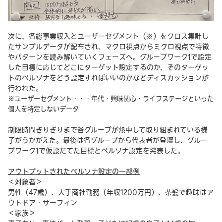
次に、各総事業収入とユーザーセグメント（※）をクロス集計し
たサンプルデータが配布され、マクロ視点からミクロ視点で特徴
やパターンを読み解いていくフェーズへ。グループワーク1で設定
した目標に応じてどこにターゲット設定するのか、そのターゲッ
トのペルソナをどう設定すればいいのかなどディスカッションが
行われた。
※ユーザーセグメント・・・年代・興味関心・ライフステージといった
個人を特定しないデータ
制限時間ぎりぎりまで各グループが熱中して取り組まれている様
子がうかがえた。最後は各グループから代表者が登壇し、グルー
プワーク1で仮設だてた目標とペルソナ設定を発表した。
アウトプットされたペルソナ設定の一部例
＜対象者＞
男性（47歳）、大手商社勤務（年収1200万円）、茶髪で趣味はア
ウトドア・サーフィン
＜家族＞