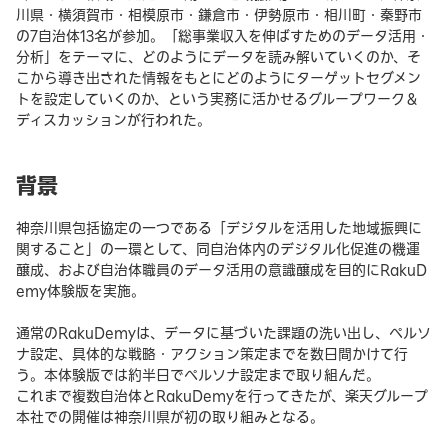
川県・横須賀市・相模原市・鎌倉市・伊勢原市・相川町・秦野市
の7自治体13名が参加。「総事業収入を伸ばすためのデータ活用・
分析」をテーマに、どのようにデータを読み解いていくのか、そ
こから導き出された情報をもとにどのようにターゲットセグメン
トを設定していくのか、という実務に活かせるグループワーク＆
ディスカッションが行われた。
背景
神奈川県包括協定の一つである「デジタルを活用した地域振興に
関すること」の一環として、同自治体内のデジタル化促進の機運
醸成、および自治体職員のデータ活用の意識醸成を目的にRakuD
emy体験版を実施。
通常のRakuDemyは、データに基づいた課題の洗い出し、ペルソ
ナ設定、具体的な戦略・アクション策定までを数日間かけて行
う。本体験版では約半日でペルソナ設定まで取り組んだ。
これまで複数自治体とRakuDemyを行ってきたが、楽天グループ
本社での開催は神奈川県が初の取り組みとなる。