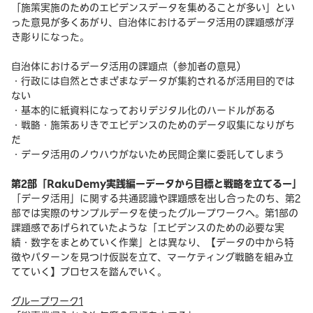
「施策実施のためのエビデンスデータを集めることが多い」とい
った意見が多くあがり、自治体におけるデータ活用の課題感が浮
き彫りになった。
自治体におけるデータ活用の課題点（参加者の意見）
・行政には自然とさまざまなデータが集約されるが活用目的では
ない
・基本的に紙資料になっておりデジタル化のハードルがある
・戦略・施策ありきでエビデンスのためのデータ収集になりがち
だ
・データ活用のノウハウがないため民間企業に委託してしまう
第2部「RakuDemy実践編ーデータから目標と戦略を立てるー」
「データ活用」に関する共通認識や課題感を出し合ったのち、第2
部では実際のサンプルデータを使ったグループワークへ。第1部の
課題感であげられていたような「エビデンスのための必要な実
績・数字をまとめていく作業」とは異なり、【データの中から特
徴やパターンを見つけ仮説を立て、マーケティング戦略を組み立
てていく】プロセスを踏んでいく。
グループワーク1