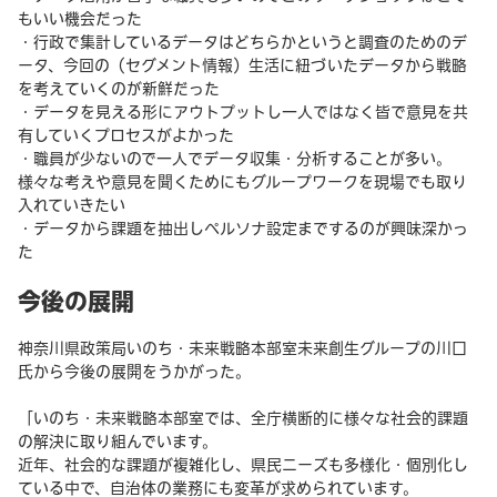
もいい機会だった
・行政で集計しているデータはどちらかというと調査のためのデ
ータ、今回の（セグメント情報）生活に紐づいたデータから戦略
を考えていくのが新鮮だった
・データを見える形にアウトプットし一人ではなく皆で意見を共
有していくプロセスがよかった
・職員が少ないので一人でデータ収集・分析することが多い。
様々な考えや意見を聞くためにもグループワークを現場でも取り
入れていきたい
・データから課題を抽出しペルソナ設定までするのが興味深かっ
た
今後の展開
神奈川県政策局いのち・未来戦略本部室未来創生グループの川口
氏から今後の展開をうかがった。
「いのち・未来戦略本部室では、全庁横断的に様々な社会的課題
の解決に取り組んでいます。
近年、社会的な課題が複雑化し、県民ニーズも多様化・個別化し
ている中で、自治体の業務にも変革が求められています。