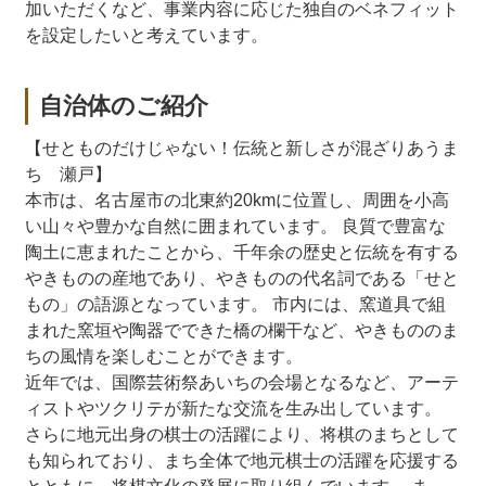
加いただくなど、事業内容に応じた独自のベネフィット
を設定したいと考えています。
自治体のご紹介
【せとものだけじゃない！伝統と新しさが混ざりあうま
ち 瀬戸】
本市は、名古屋市の北東約20kmに位置し、周囲を小高
い山々や豊かな自然に囲まれています。 良質で豊富な
陶土に恵まれたことから、千年余の歴史と伝統を有する
やきものの産地であり、やきものの代名詞である「せと
もの」の語源となっています。 市内には、窯道具で組
まれた窯垣や陶器でできた橋の欄干など、やきもののま
ちの風情を楽しむことができます。
近年では、国際芸術祭あいちの会場となるなど、アーテ
ィストやツクリテが新たな交流を生み出しています。
さらに地元出身の棋士の活躍により、将棋のまちとして
も知られており、まち全体で地元棋士の活躍を応援する