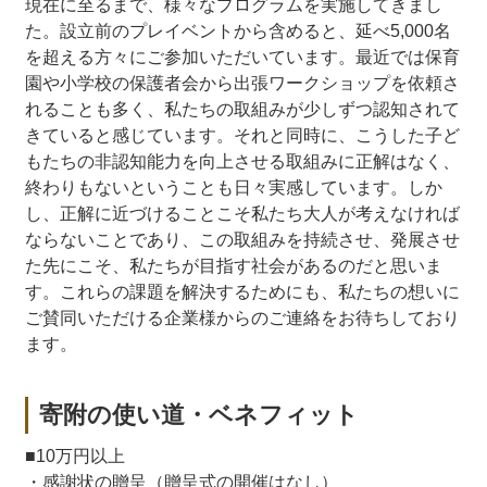
現在に至るまで、様々なプログラムを実施してきまし
た。設立前のプレイベントから含めると、延べ5,000名
を超える方々にご参加いただいています。最近では保育
園や小学校の保護者会から出張ワークショップを依頼さ
れることも多く、私たちの取組みが少しずつ認知されて
きていると感じています。それと同時に、こうした子ど
もたちの非認知能力を向上させる取組みに正解はなく、
終わりもないということも日々実感しています。しか
し、正解に近づけることこそ私たち大人が考えなければ
ならないことであり、この取組みを持続させ、発展させ
た先にこそ、私たちが目指す社会があるのだと思いま
す。これらの課題を解決するためにも、私たちの想いに
ご賛同いただける企業様からのご連絡をお待ちしており
ます。
寄附の使い道・ベネフィット
■10万円以上
・感謝状の贈呈（贈呈式の開催はなし）