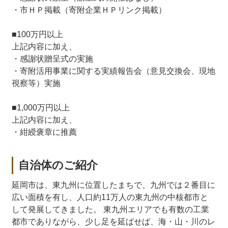
・市ＨＰ掲載（寄附企業ＨＰリンク掲載）
■100万円以上
上記内容に加え、
・感謝状贈呈式の実施
・寄附活用事業に関する実績報告会（意見交換会、現地
視察等）実施
■1,000万円以上
上記内容に加え、
・紺綬褒章に推薦
自治体のご紹介
延岡市は、東九州に位置したまちで、九州では２番目に
広い面積を有し、人口約11万人の東九州の中核都市と
して発展してきました。 東九州エリアでも有数の工業
都市でありながら、少し足を延ばせば、海・山・川のレ