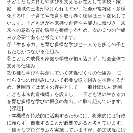
子どもたちの育ちや学びを支える存在として学校・家
庭・地域の三者が挙げられますが、社会が複雑化・多様
化する中、子育てや教育を取り巻く環境は日々変化して
います。子ども達が本来持つ創造性や能力に気づき、未
来への意欲を育む環境を整備するため、次の３つの仕組
みが必要であると考えています。
①「生きる力」を育む多様な学びと一人でも多くの子ど
もたちがつながる仕組み
②こどもの成長を家庭や学校が抱え込まず、社会全体で
支える仕組み
③多様な学びを共創していく関係づくりの仕組み こ
れら３つの仕組みについて必要な取り組みを推進するた
め、延岡市では第４の存在として「一般社団法人 延岡
こども未来創造機構」を設立し、「子ども達の生きる力
を育む多様な学びの機会の創出」に取り組んでいます。
【課題】
・本機構が持続的に活動するためには、将来的には行政
に頼らず、自走することが必要であると考えています。
・様々なプログラムを実施していますが、参加状況にば