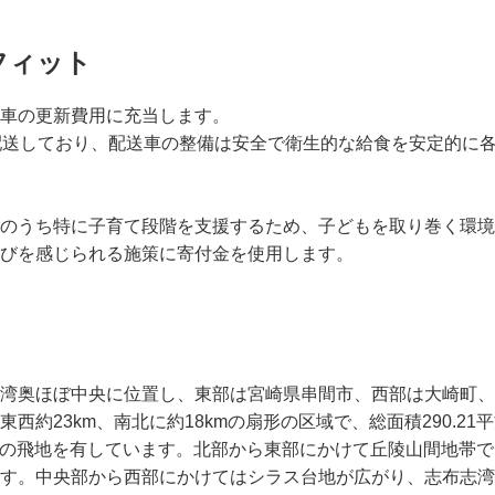
フィット
車の更新費用に充当します。
配送しており、配送車の整備は安全で衛生的な給食を安定的に
のうち特に子育て段階を支援するため、子どもを取り巻く環境
びを感じられる施策に寄付金を使用します。
湾奥ほぼ中央に位置し、東部は宮崎県串間市、西部は大崎町、
西約23km、南北に約18kmの扇形の区域で、総面積290.2
トルの飛地を有しています。北部から東部にかけて丘陵山間地帯
す。中央部から西部にかけてはシラス台地が広がり、志布志湾