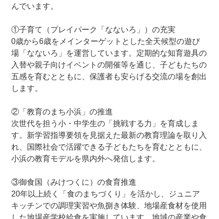
んでいます。
①子育て（プレイパーク「なないろ」）の充実
0歳から6歳をメインターゲットとした全天候型の遊び
場「なないろ」を運営しています。定期的な知育遊具の
入替や親子向けイベントの開催等を通じ、子どもたちの
五感を育むとともに、保護者も安らげる交流の場を創出
します。
②「教育のまち小浜」の推進
次世代を担う小・中学生の「挑戦する力」を育成しま
す。新学習指導要領を見据えた最新の教育理論を取り入
れ、国際社会で活躍できる子どもたちを育むとともに、
小浜の教育モデルを県内外へ発信します。
③御食国（みけつくに）の食育推進
20年以上続く「食のまちづくり」を活かし、ジュニア
キッチンでの調理実習や魚捌き体験、地場産食材を使用
した地場産学校給食を実施しています。地域の産業や食