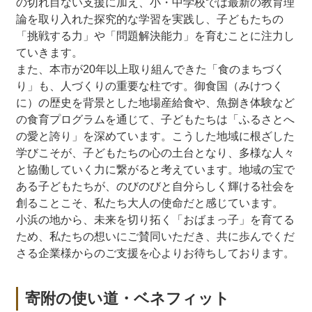
の切れ目ない支援に加え、小・中学校では最新の教育理
論を取り入れた探究的な学習を実践し、子どもたちの
「挑戦する力」や「問題解決能力」を育むことに注力し
ていきます。
また、本市が20年以上取り組んできた「食のまちづく
り」も、人づくりの重要な柱です。御食国（みけつく
に）の歴史を背景とした地場産給食や、魚捌き体験など
の食育プログラムを通じて、子どもたちは「ふるさとへ
の愛と誇り」を深めています。こうした地域に根ざした
学びこそが、子どもたちの心の土台となり、多様な人々
と協働していく力に繋がると考えています。地域の宝で
ある子どもたちが、のびのびと自分らしく輝ける社会を
創ることこそ、私たち大人の使命だと感じています。
小浜の地から、未来を切り拓く「おばまっ子」を育てる
ため、私たちの想いにご賛同いただき、共に歩んでくだ
さる企業様からのご支援を心よりお待ちしております。
寄附の使い道・ベネフィット