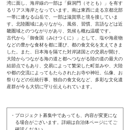
湾に面し、海岸線の一部は「蘇洞門（そとも）」を有す
るリアス海岸となっています。南は東西に走る京都北部
一帯に連なる山岳で、一部は滋賀県と境を接していま
す。北陸圏域にありながら、風俗、習慣、言語などは近
畿圏域とのつながりがあり、気候も概ね温暖です。
古代から「御食国（みけつくに）」として、塩や海産物
などの豊かな食材を都に運び、都の食文化を支えてきま
した。また、日本海を隔てた対岸諸国との交易が開け、
大陸からつながる海の道と都へつながる陸の道の最大の
結節点でもあり、交易によって繁栄した町並みや、大陸
や都の交流によってもたらされたお寺や神社、仏像、お
祭りなどの伝統行事、独自の食文化など、多彩な文化遺
産群が今も大切に守り伝えられています。
プロジェクト募集中であっても、内容が変更にな
る場合がございます。詳細は自治体ページにてご
確認ください。