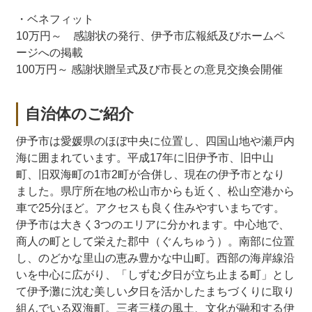
・ベネフィット
10万円～ 感謝状の発行、伊予市広報紙及びホームペ
ージへの掲載
100万円～ 感謝状贈呈式及び市長との意見交換会開催
自治体のご紹介
伊予市は愛媛県のほぼ中央に位置し、四国山地や瀬戸内
海に囲まれています。平成17年に旧伊予市、旧中山
町、旧双海町の1市2町が合併し、現在の伊予市となり
ました。県庁所在地の松山市からも近く、松山空港から
車で25分ほど。アクセスも良く住みやすいまちです。
伊予市は大きく3つのエリアに分かれます。中心地で、
商人の町として栄えた郡中（ぐんちゅう）。南部に位置
し、のどかな里山の恵み豊かな中山町。西部の海岸線沿
いを中心に広がり、「しずむ夕日が立ち止まる町」とし
て伊予灘に沈む美しい夕日を活かしたまちづくりに取り
組んでいる双海町。三者三様の風土、文化が融和する伊