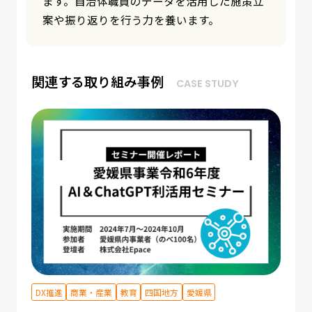
データに基づく意思決定をサポートします。
関連する取り組み事例
CASE STUDY
方
DX推進
商業・産業
教育
四国地方
愛媛県
その
長野