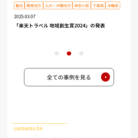
観光
関東地方
九州・沖縄地方
神奈川県
千葉県
沖縄県
観光
近畿
2025.03.07
2025.
「楽天トラベル 地域創生賞2024」の発表
ルのデ
国内
開始
び農
全ての事例を見る
contents 04