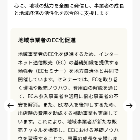
心に、地域の魅力を全国に発信し、事業者の成長
と地域経済の活性化を総合的に支援します。
地域事業者の自立自走化支援
地域事業者の自立自走を支援するため、イン
ターネット通信販売（EC）のノウハウを提供
する勉強会（ECセミナー）を地方自治体と共
同で開催しています。未経験者向けの「ペー
ジ作成・受注対応」などの基礎講座から、売
上拡大を目指す中級者向けの「商品力強化・
業務改善」、さらに上級者向けの「商品ブラ
ッシュアップ」など、地域の中小事業者でも
再現性が高く、各々のスキルや課題に応じた
多様なプログラムを用意しています。具体的
な改善方法や成功事例を共有し、事業者が自