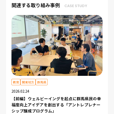
関連する取り組み事例
CASE STUDY
教育
関東地方
群馬県
その
中国
2026.02.24
2025.
民の幸
【前編】ウェルビーイングを起点に群馬県民の幸
ナー
福度向上アイデアを創出する「アントレプレナー
宅配
シップ醸成プログラム」
の普