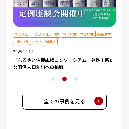
地方
関係人口
北海道・東北地方
関東地方
中部地方
近畿地方
DX推
中国地方
九州・沖縄地方
2025.
2025.10.17
【開
関す
方・暮
「ふるさと住民応援コンソーシアム」発足！新た
な関係人口創出への挑戦
全ての事例を見る