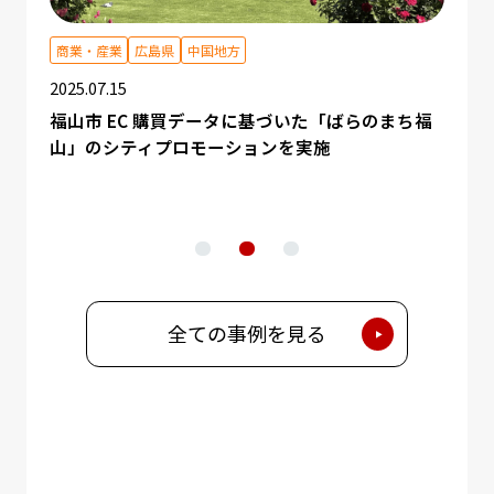
北地方
商業・産業
広島県
中国地方
観光
2025.07.15
2025.
福山市 EC 購買データに基づいた「ばらのまち福
【愛
山」のシティプロモーションを実施
観光
展開：
全ての事例を見る