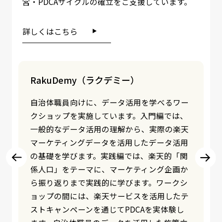
営・PDCAサイクルの確立をご支援しています。
詳しくはこちら
RakuDash（ラクダッシュ）
自治体向けに特化したデータツールを提供し
ています。1億を超える楽天IDに紐づくマー
ケティングデータを活用し、各自治体の「商
業」「ふるさと納税」「観光」をはじめとし
たサービスに特化して可視化。楽天が展開す
る70以上のサービスから得られる購買実績デ
ータを基に、ユーザーの消費行動やライフス
タイル、興味・関心を見える化します。自治
体の現状把握、施策立案から効果測定までの